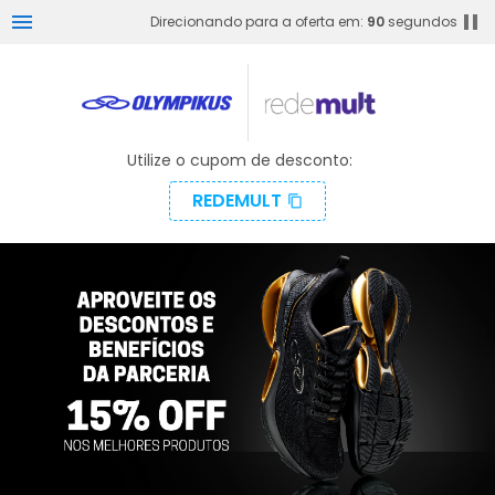
menu
pause
Direcionando para a oferta em:
90
segundos
Utilize o cupom de desconto:
REDEMULT
content_copy